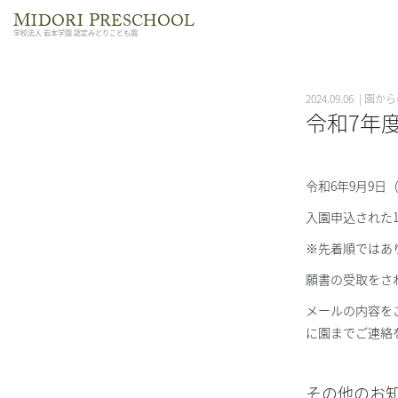
M
P
IDORI
RESCHOOL
学校法人 岩本学園 認定みどりこども園
2024.09.06 | 
令和7年
令和6年9月9日
入園申込された
※先着順ではあ
願書の受取をさ
メールの内容をご
に園までご連絡
その他のお