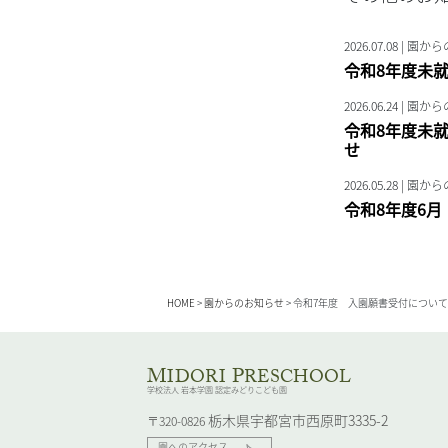
2026.07.08 | 
令和8年度未
2026.06.24 | 
令和8年度未
せ
2026.05.28 | 
令和8年度6
HOME
>
園からのお知らせ
>
令和7年度 入園願書受付について
M
P
IDORI
RESCHOOL
学校法人 岩本学園 認定みどりこども園
栃木県宇都宮市西原町3335-2
〒320-0826
園へのアクセス