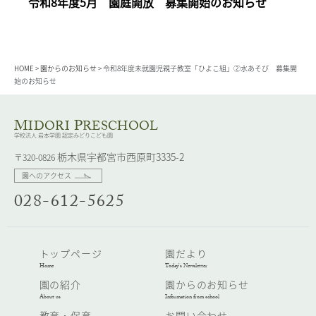
令和8年度5月 園庭開放 募集開始のお知らせ
HOME
>
園からのお知らせ
>
令和8年度未就園児親子教室「ひよこ組」②水あそび 募集開
始のお知らせ
M
P
IDORI
RESCHOOL
学校法人 岩本学園 認定みどりこども園
栃木県宇都宮市西原町3335-2
〒320-0826
園へのアクセス
028-612-5625
トップページ
園だより
Home
Today’s Newsletter
園の紹介
園からのお知らせ
About us
Information from school
教育・保育
お問い合わせ