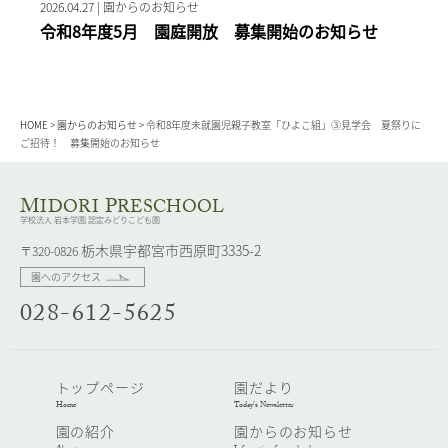
2026.04.27 | 園からのお知らせ
令和8年度5月 園庭開放 募集開始のお知らせ
HOME
>
園からのお知らせ
>
令和8年度未就園児親子教室「ひよこ組」③見学会 夏祭りに
ご招待！ 募集開始のお知らせ
M
P
IDORI
RESCHOOL
学校法人 岩本学園 認定みどりこども園
栃木県宇都宮市西原町3335-2
〒320-0826
園へのアクセス
028-612-5625
トップページ
園だより
Home
Today’s Newsletter
園の紹介
園からのお知らせ