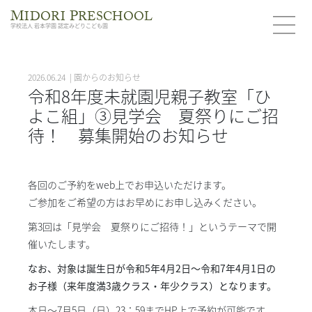
M
P
IDORI
RESCHOOL
学校法人 岩本学園 認定みどりこども園
2026.06.24 | 園からのお知らせ
令和8年度未就園児親子教室「ひ
よこ組」③見学会 夏祭りにご招
待！ 募集開始のお知らせ
各回のご予約をweb上でお申込いただけます。
ご参加をご希望の方はお早めにお申し込みください。
第3回は「見学会 夏祭りにご招待！」というテーマで開
催いたします。
なお、対象は誕生日が令和5年4月2日〜令和7年4月1日の
お子様（来年度満3歳クラス・年少クラス）となります。
本日～7月5日（日）23：59までHP上で予約が可能です。