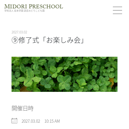
M
P
IDORI
RESCHOOL
学校法人 岩本学園 認定みどりこども園
2027.03.02
⑨修了式「お楽しみ会」
開催日時
2027.03.02 10:15 AM