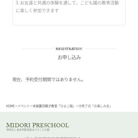
お友達と共通の体験を通して、こども園の教育活動
に楽しく参加できます
REGISTRATION
お申し込み
現在、予約受付期間ではありません。
HOME
>
イベント
>
未就園児親子教室「ひよこ組」
>
⑨修了式「お楽しみ会」
M
P
IDORI
RESCHOOL
学校法人 岩本学園 認定みどりこども園