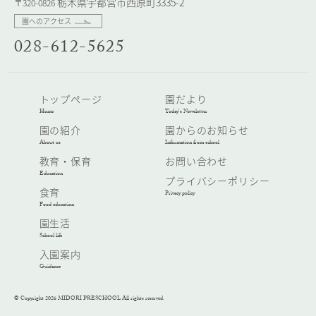
栃木県宇都宮市西原町3335-2
〒320-0826
園へのアクセス
028-612-5625
トップページ
園だより
Home
Today’s Newsletter
園の紹介
園からのお知らせ
About us
Information from school
教育・保育
お問い合わせ
Education
プライバシーポリシー
食育
Privacy policy
Food education
園生活
School life
入園案内
Guidance
© Copyright 2026 MIDORI PRESCHOOL All rights reserved.