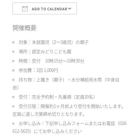
ADD TO CALENDAR
Download ICS
Google Calendar
開催概要
対象：未就園児（2〜3歳児）の親子
場所：認定みどりこども園
時間：受付 10時15分〜10時30分
参加費：1回 1,000円
持ち物：上履き（親子）・水分補給用水筒（中身自
由）
受付：完全予約制・先着順（定員20名）
受付日程：開催約1ヶ月前より受付を開始いたします。
定員に達し次第締め切りとなります。
お申し込み：下記申し込みフォームまたはお電話（028-
612-5625）にてお申し込みください