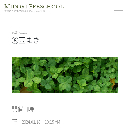
M
P
IDORI
RESCHOOL
学校法人 岩本学園 認定みどりこども園
2024.01.18
⑧豆まき
開催日時
2024.01.18 10:15 AM